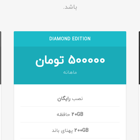
باشد.
DIAMOND EDITION
500000 تومان
ماهانه
نصب
رایگان
20GB
حافظه
200GB
پهنای باند