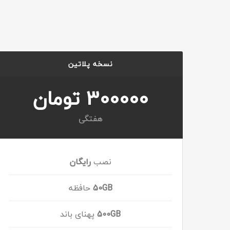
نسخه پلاتین
300000 تومان
هفتگی
نصب
رایگان
50GB
حافظه
500GB
پهنای باند