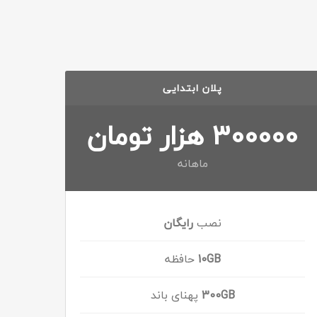
پلان ابتدایی
300000 هزار تومان
ماهانه
نصب
رایگان
10GB
حافظه
300GB
پهنای باند